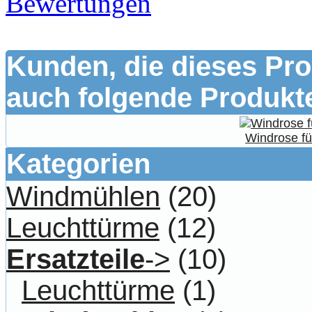
Bewertungen
Kunden, die dieses Pro
auch folgende Produkte
Windrose f
Kategorien
Windmühlen
(20)
Leuchttürme
(12)
Ersatzteile
->
(10)
Leuchttürme
(1)