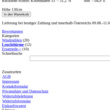
Rückseite-Schrift: Koordinaten 53
°
- 51,2' N
008
°
- 04,9' E
Höhe 130cm
In den Warenkorb
Lieferung bei heutiger Zahlung und innerhalb Österreichs 09.08.-11.0
Bewertungen
Kategorien
Windmühlen
(20)
Leuchttürme
(12)
Ersatzteile->
(10)
Schnellsuche
Zusatzseiten
AGB
Impressum
Kontaktformular
Privatsphäre und Datenschutz
Widerrufsbelehrung
Widerrufsformular
Einkaufswagen