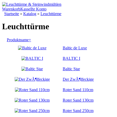
Warenkorb
Kasse
Ihr Konto
Startseite
»
Katalog
»
Leuchttürme
Leuchttürme
Produktname+
Baltic de Luxe
BALTIC I
Baltic Star
Der ZwÃ¶lfeckige
Roter Sand 110cm
Roter Sand 130cm
Roter Sand 250cm